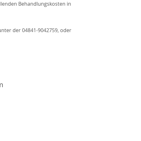
llenden Behandlungskosten in
unter der
04841-9042759
, oder
m